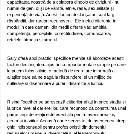
capacitatea noastră de a colabora dincolo de diviziuni - nu
numai de gen, ci și de vârstă, etnie, rasă, sexualitate și
experiență de viață. Acești factori declanșatori sunt larg
răspândiți, dar rareori recunoscuți. Ele includ diferențe în
modul în care oamenii din medii diferite văd ambiția,
competența, percepțiile, corectitudinea, comunicarea,
rețelele, atracția și umorul.
Sally oferă apoi practici specifice menite să abordeze acești
factori declanșatori: ajustări comportamentale simple pe care
le putem folosi zilnic; o metodă de recrutare informală a
aliaților care să ne tragă la răspundere; și un mijloc de
cultivare și diseminare a puterii dinamice a lui noi.
Rising Together se adresează cititorilor aflați în orice stadiu și
la orice nivel al carierei lor, care recunosc că construirea unei
game largi de relații este esențială pentru avansarea lor,
acum și în viitor. Această carte servește, de asemenea, drept
ghid indispensabil pentru profesioniștii din domeniul
resurselor umane, al diversității și al leadership-ului,