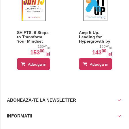
SHIFTS: 6 Steps
Amp It Up:
to Transform
Leading for
Your Mindset
Hypergrowth by
and Elevate Your
Raising
00
00
169
159
lei
lei
Leadership
Expectations,
00
00
153
143
lei
lei
Increasing
Urgency, and
Elevating
Adauga in
Adauga in
Intensity
cos
cos
ABONEAZA-TE LA NEWSLETTER
INFORMATII