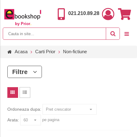
021.210.89.28
by Prior
.
Acasa
Carti Prior
Non-fictiune
Filtre
Ordoneaza dupa:
Arata:
pe pagina