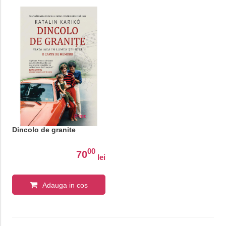
Dincolo de granite
00
70
lei
Adauga in cos