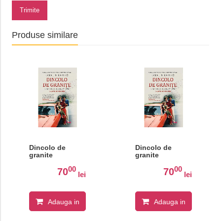
Trimite
Produse similare
Dincolo de
Dincolo de
granite
granite
00
00
70
70
lei
lei
Adauga in
Adauga in
cos
cos