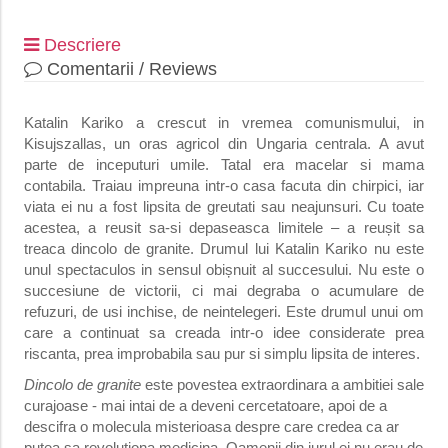
Descriere
Comentarii / Reviews
Katalin Kariko a crescut in vremea comunismului, in
Kisujszallas, un oras agricol din Ungaria centrala. A avut
parte de inceputuri umile. Tatal era macelar si mama
contabila. Traiau impreuna intr
‑
o casa facuta din chirpici, iar
viata ei nu a fost lipsita de greutati sau neajunsuri. Cu toate
acestea, a reusit sa
‑
si depaseasca limitele – a reușit sa
treaca dincolo de granite. Drumul lui Katalin Kariko nu este
unul spectaculos in sensul obișnuit al succesului. Nu este o
succesiune de victorii, ci mai degraba o acumulare de
refuzuri, de usi inchise, de neintelegeri. Este drumul unui om
care a continuat sa creada intr
‑
o idee considerate prea
riscanta, prea improbabila sau pur si simplu lipsita de interes.
Dincolo de granite
este povestea extraordinara a ambitiei sale
curajoase - mai intai de a deveni cercetatoare, apoi de a
descifra o molecula misterioasa despre care credea ca ar
putea sa revolutiona medicina. Oamenii din jurul ei nu erau de