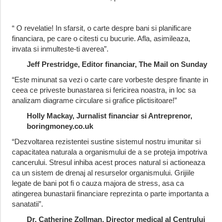
“ O revelatie! In sfarsit, o carte despre bani si planificare
financiara, pe care o citesti cu bucurie. Afla, asimileaza,
invata si inmulteste-ti averea”.
Jeff Prestridge, Editor financiar, The Mail on Sunday
“Este minunat sa vezi o carte care vorbeste despre finante in
ceea ce priveste bunastarea si fericirea noastra, in loc sa
analizam diagrame circulare si grafice plictisitoare!”
Holly Mackay, Jurnalist financiar si Antreprenor,
boringmoney.co.uk
“Dezvoltarea rezistentei sustine sistemul nostru imunitar si
capacitatea naturala a organismului de a se proteja impotriva
cancerului. Stresul inhiba acest proces natural si actioneaza
ca un sistem de drenaj al resurselor organismului. Grijiile
legate de bani pot fi o cauza majora de stress, asa ca
atingerea bunastarii financiare reprezinta o parte importanta a
sanatatii”.
Dr. Catherine Zollman, Director medical al Centrului