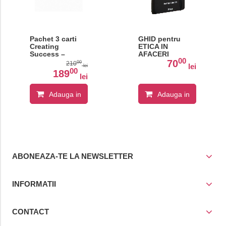
Pachet 3 carti
GHID pentru
Creating
ETICA IN
Success –
AFACERI
00
Comunicare,
70
00
210
lei
lei
relatii
00
189
lei
profesionale si
plan de
marketing
Adauga in
Adauga in
cos
cos
ABONEAZA-TE LA NEWSLETTER
INFORMATII
CONTACT