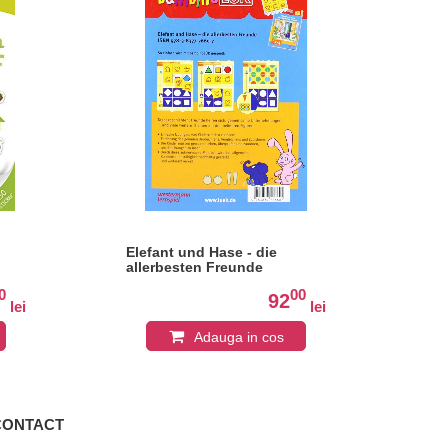
Elefant und Hase - die
Mem
allerbesten Freunde
0
00
92
lei
lei
Adauga in cos
CONTACT