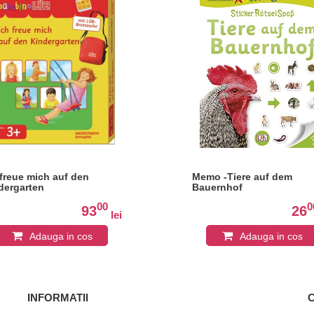
 freue mich auf den
Memo -Tiere auf dem
dergarten
Bauernhof
00
0
93
26
lei
Adauga in cos
Adauga in cos
INFORMATII