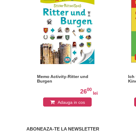
t
Memo Activity-Ritter und
Ich
Burgen
Kin
al
0
00
26
lei
lei
Adauga in cos
ABONEAZA-TE LA NEWSLETTER