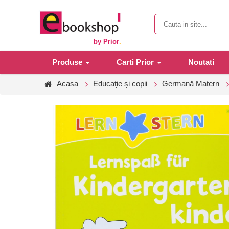
by Prior
.
Produse
Carti Prior
Noutati
Acasa
Educaţie şi copii
Germană Matern