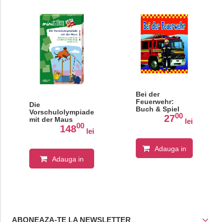
Bei der
Feuerwehr:
Die
Buch & Spiel
Vorschulolympiade
00
27
mit der Maus
lei
00
Aufgaben zur
148
lei
spielerischen und
effektiven
Adauga in
Vorbereitung auf
die Schule für
Adauga in
Kinder ab 4 Jahren
cos
cos
ABONEAZA-TE LA NEWSLETTER