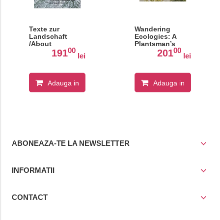
Texte zur
Wandering
Landschaft
Ecologies: A
/About
Plantsman’s
00
00
Landscape
Journey
191
201
lei
lei
Adauga in
Adauga in
cos
cos
ABONEAZA-TE LA NEWSLETTER
INFORMATII
CONTACT