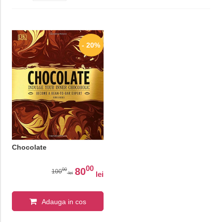
- 20%
Chocolate
00
80
00
100
lei
lei
Adauga in cos