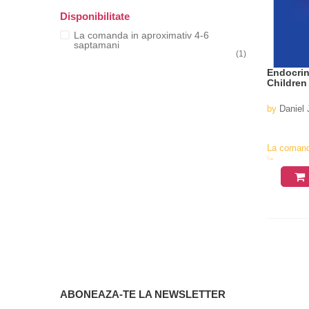
Disponibilitate
La comanda in aproximativ 4-6
saptamani
(1)
Endocrin
Children
by
Daniel 
La coman
in
aproximati
4-6
saptamani
ABONEAZA-TE LA NEWSLETTER