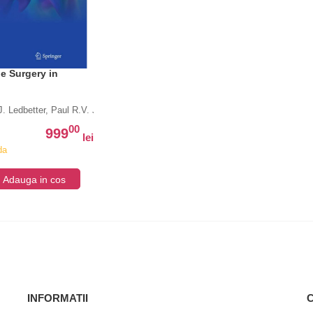
e Surgery in
J. Ledbetter, Paul R.V. Johnson
00
999
lei
da
v
Adauga in cos
INFORMATII