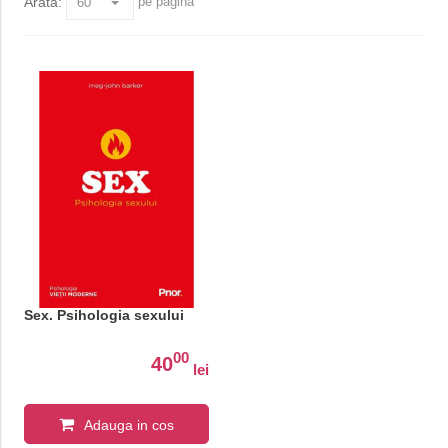
Arata:
pe pagina
Sex. Psihologia sexului
00
40
lei
Adauga in cos