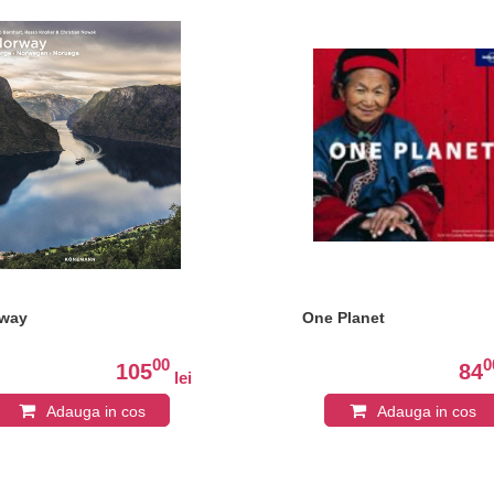
way
One Planet
00
0
105
84
lei
Adauga in cos
Adauga in cos