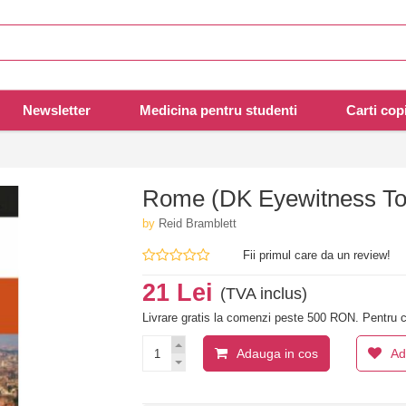
Newsletter
Medicina pentru studenti
Carti copi
Rome (DK Eyewitness Top
by
Reid Bramblett
Fii primul care da un review!
21 Lei
(TVA inclus)
Livrare gratis la comenzi peste 500 RON. Pentru c
Adauga in cos
Ad