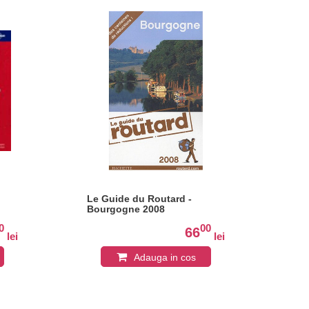
Le Guide du Routard -
The
Bourgogne 2008
the
the
0
00
66
lei
lei
Adauga in cos