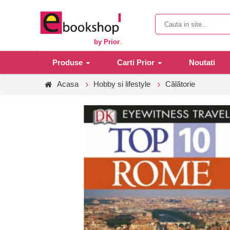
by Prior
.
Produse
Carti Prior
Noutati
Acasa
Hobby si lifestyle
Călătorie