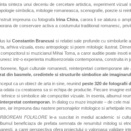
nta sinteza unui deceniu de cercetare artistica, experiment vizual si
ropologie simbolica, mitologie romaneasca, scenografie, poezie si rein
nstruit impreuna cu fotografa
Irina Chira
, carora li se alatura o ampl
porana de conservare activa a costumului traditional romanesc, privit
dus lui
Constantin Brancusi
si relatiei sale profunde cu simbolurile 
arta, arhiva vizuala, eseu antropologic si poem mitologic ilustrat. Dimens
 compozitorul si muzicianul Mihai Toma, a caror auditie poate insoti
e reunesc intr-o experienta multisenzoriala contemporana, construita in 
boreene, figuri culturale romanesti, reinterpretari contemporane ale arh
rat din basmele, credintele si structurile simbolice ale imaginaru
ceput ca un obiect de arta in sine, reunind
peste 320 de fotografii 
 odata cu creatoarea sa si echipa de productie. Fiecare imagine este 
e tehnice si simbolice ale compozitiei vizuale. In esenta, albumul re
einterpretat contemporan
. In dialog cu muze inspirate – de cele mai
re, iar impreuna dau nastere personajelor mitologice si arhetipale ima
RBOREAN FOLKLORE
le-a suscitat in mediul academic si cultura
Albumul beneficiaza de prefata semnata de renumitul mitolog si et
manesti, a carei perspectiva ofera proiectului o valoroasa validare inte