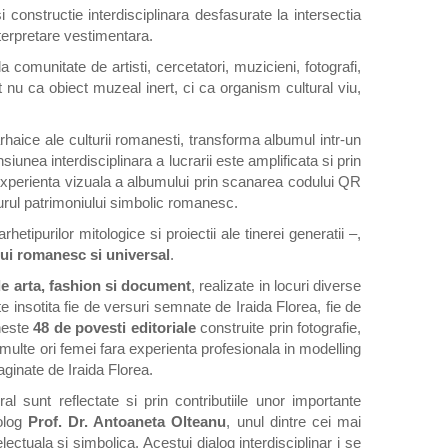
 constructie interdisciplinara desfasurate la intersectia
terpretare vestimentara.
a comunitate de artisti, cercetatori, muzicieni, fotografi,
 nu ca obiect muzeal inert, ci ca organism cultural viu,
arhaice ale culturii romanesti, transforma albumul intr-un
iunea interdisciplinara a lucrarii este amplificata si prin
 experienta vizuala a albumului prin scanarea codului QR
jurul patrimoniului simbolic romanesc.
etipurilor mitologice si proiectii ale tinerei generatii –,
lui romanesc si universal
.
de arta, fashion si document
, realizate in locuri diverse
insotita fie de versuri semnate de Iraida Florea, fie de
uneste
48 de povesti editoriale
construite prin fotografie,
 multe ori femei fara experienta profesionala in modelling
ginate de Iraida Florea.
l sunt reflectate si prin contributiile unor importante
nolog
Prof. Dr. Antoaneta Olteanu
, unul dintre cei mai
lectuala si simbolica. Acestui dialog interdisciplinar i se