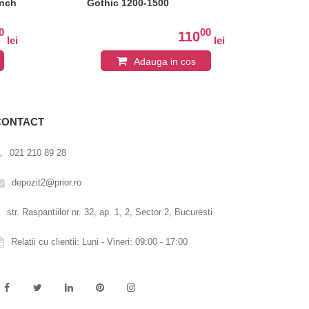
unch
Gothic 1200-1500
Ar
0
00
110
lei
lei
Adauga in cos
CONTACT
021 210 89 28
depozit2@prior.ro
str. Raspantiilor nr. 32, ap. 1, 2, Sector 2, Bucuresti
Relatii cu clientii: Luni - Vineri: 09:00 - 17:00