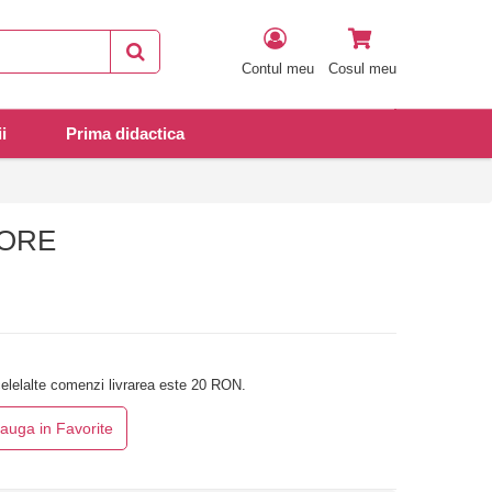
Contul meu
Cosul meu
i
Prima didactica
ORE
elelalte comenzi livrarea este 20 RON.
auga in Favorite