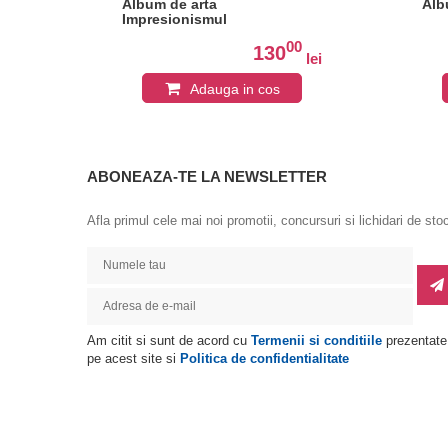
RE
Album de arta
Alb
Impresionismul
0
00
130
lei
lei
Adauga in cos
ABONEAZA-TE LA NEWSLETTER
Afla primul cele mai noi promotii, concursuri si lichidari de sto
Am citit si sunt de acord cu
Termenii si conditiile
prezentate
pe acest site si
Politica de confidentialitate