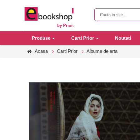
by Prior
.
Produse
Carti Prior
Noutati
Acasa
Carti Prior
Albume de arta