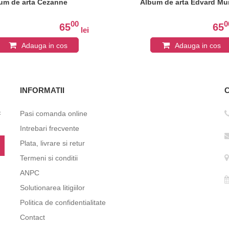
um de arta Cezanne
Album de arta Edvard M
00
0
65
65
lei
Adauga in cos
Adauga in cos
INFORMATII
c
Pasi comanda online
Intrebari frecvente
Plata, livrare si retur
Termeni si conditii
ANPC
Solutionarea litigiilor
Politica de confidentialitate
Contact