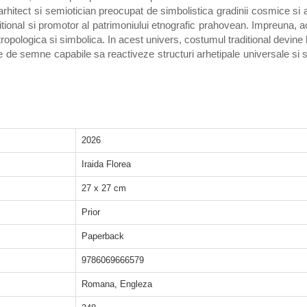
 arhitect si semiotician preocupat de simbolistica gradinii cosmice si 
aditional si promotor al patrimoniului etnografic prahovean. Impreuna, 
ntropologica si simbolica. In acest univers, costumul traditional devine l
de semne capabile sa reactiveze structuri arhetipale universale si sa 
2026
Iraida Florea
27 x 27 cm
Prior
Paperback
9786069666579
Romana, Engleza