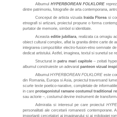
Albumul
HYPERBOREAN FOLKLORE
reprezi
dintre patrimoniu, fotografie de arta contemporana, ant
Conceput de artista vizuala
Iraida Florea
si co
etnografi si artizani, proiectul propune o forma contem
purtator de memorie, simbol si identitate.
Aceasta
editie jubiliara
, realizata ca omagiu a
obiect cultural complex, aflat la granita dintre carte de 
integrarea compozitiilor electro-fusion-etno semnate de
dedicat artistului. Astfel, imaginea, textul si sunetul s
Structurat in
patru mari capitole
– zeitati hyper
albumul construieste un adevarat
panteon vizual inspi
Albumul
HYPERBOREAN FOLKLORE
este con
din Romania, Europa si Asia, proiectul traversand lumea
scurte texte poetico-narative, completate de informatiil
in care
protagonistul ramane costumul traditional r
sau actorie –, costumul devine instrument de transforma
Admiratia si interesul pe care proiectul
HYPE
personalitati ale cercetarii romanesti contemporane. 
importanti cercetatori ai imaginarului si ai mitologiei ro