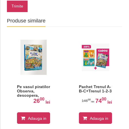
Trimite
Produse similare
Pe vasul piratilor
Pachet Trenul A-
Observa,
B-C+Trenul 1-2-3
descopera,
00
00
invata!
26
74
00
146
lei
lei
lei
Adauga in
Adauga in