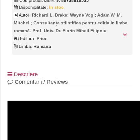
Cod produs/ISBN:
9789738819535
Disponibilitate:
In stoc
Autor:
Richard L. Drake; Wayne Vogl; Adam W. M.
Mitchell; Consultanța stiintifica pentru editia in limba
romană: Prof. Univ. Dr. Florin Mihail Filipoiu
Editura:
Prior
Limba:
Romana
Descriere
Comentarii / Reviews