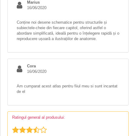
Marius
16/06/2020
Conține noi desene schematice pentru structurile și
subiectele-cheie din fiecare capitol, oferind astfel o
abordare simplificată, ideală pentru o înțelegere rapidă și o
reproducere ușoară a ilustrațiilor de anatomie.
Cora
16/06/2020
Am cumparat acest atlas pentru fiiul meu si sunt incantat
de el
Ratingul general al produsului: