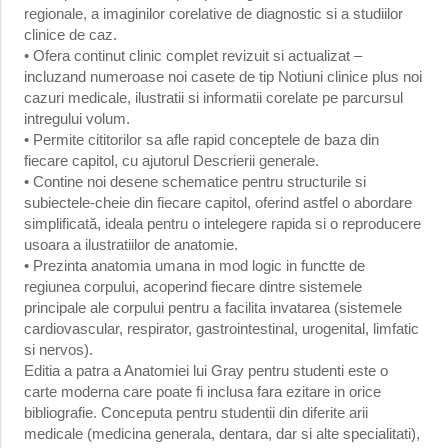
regionale, a imaginilor corelative de diagnostic si a studiilor
clinice de caz.
• Ofera continut clinic complet revizuit si actualizat –
incluzand numeroase noi casete de tip Notiuni clinice plus noi
cazuri medicale, ilustratii si informatii corelate pe parcursul
intregului volum.
• Permite cititorilor sa afle rapid conceptele de baza din
fiecare capitol, cu ajutorul Descrierii generale.
• Contine noi desene schematice pentru structurile si
subiectele-cheie din fiecare capitol, oferind astfel o abordare
simplificată, ideala pentru o intelegere rapida si o reproducere
usoara a ilustratiilor de anatomie.
• Prezinta anatomia umana in mod logic in functte de
regiunea corpului, acoperind fiecare dintre sistemele
principale ale corpului pentru a facilita invatarea (sistemele
cardiovascular, respirator, gastrointestinal, urogenital, limfatic
si nervos).
Editia a patra a Anatomiei lui Gray pentru studenti este o
carte moderna care poate fi inclusa fara ezitare in orice
bibliografie. Conceputa pentru studentii din diferite arii
medicale (medicina generala, dentara, dar si alte specialitati),