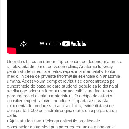
Usor de citit, cu un numar impresionant de desene anatomice
si relevanta din punct de vedere clinic, Anatomia lui Gray
pentru studenti, editia a patra, reprezinta manualul viitorilor
medici in ceea ce priveste informatiile esentiale din anatomia
umana. Acest volum complet revizuit se concentreaza pe
cunostintele de baza pe care studentii trebuie sa le detina si
se distinge printr-un format usor accesibil care faciliteaza
parcurgerea eficienta a materialului. O echipa de autori si
consilieri experti la nivel mondial isi impartasesc vasta
experienta de predare si practica clinica, evidentiata si de
cele peste 1 000 de ilustratii originale prezente pe parcursul
cartii.
• Ajuta studentii sa inteleaga aplicatiile practice ale
conceptelor anatomice prin parcurgerea unica a anatomiei