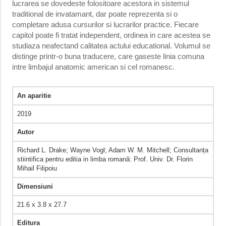
lucrarea se dovedeste folositoare acestora in sistemul
traditional de invatamant, dar poate reprezenta si o
completare adusa cursurilor si lucrarilor practice. Fiecare
capitol poate fi tratat independent, ordinea in care acestea se
studiaza neafectand calitatea actului educational. Volumul se
distinge printr-o buna traducere, care gaseste linia comuna
intre limbajul anatomic american si cel romanesc.
An aparitie
2019
Autor
Richard L. Drake; Wayne Vogl; Adam W. M. Mitchell; Consultanța
stiintifica pentru editia in limba romană: Prof. Univ. Dr. Florin
Mihail Filipoiu
Dimensiuni
21.6 x 3.8 x 27.7
Editura