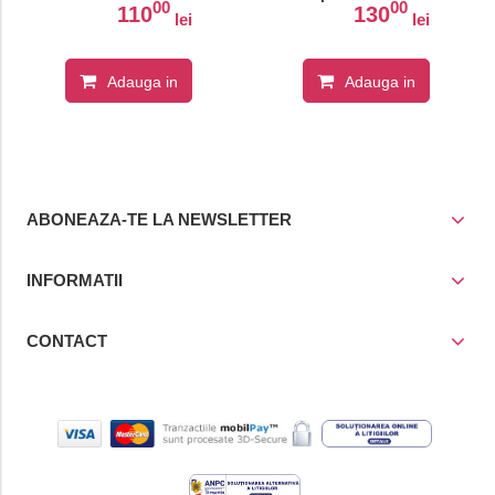
00
00
110
130
lei
lei
Adauga in
Adauga in
cos
cos
ABONEAZA-TE LA NEWSLETTER
INFORMATII
CONTACT