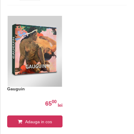
Gauguin
00
65
lei
Adauga in cos