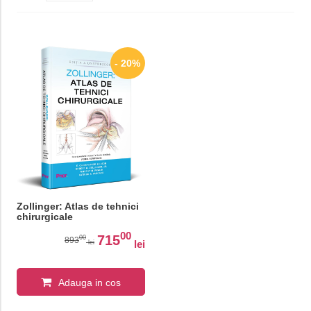
- 20%
Zollinger: Atlas de tehnici
chirurgicale
00
715
00
893
lei
lei
Adauga in cos